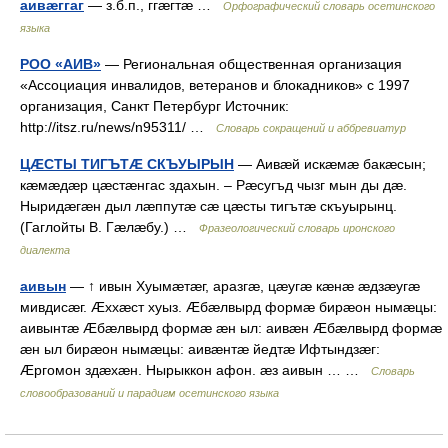
аивæггаг
— з.б.п., ггæгтæ …
Орфографический словарь осетинского
языка
РОО «АИВ»
— Региональная общественная организация
«Ассоциация инвалидов, ветеранов и блокадников» с 1997
организация, Санкт Петербург Источник:
http://itsz.ru/news/n95311/ …
Словарь сокращений и аббревиатур
ЦÆСТЫ ТИГЪТÆ СКЪУЫРЫН
— Аивæй искæмæ бакæсын;
кæмæдæр цæстæнгас здахын. – Рæсугъд чызг мын ды дæ.
Ныридæгæн дыл лæппутæ сæ цæсты тигътæ скъуырынц.
(Гаглойты В. Гæлæбу.) …
Фразеологический словарь иронского
диалекта
аивын
— ↑ ивын Хуымæтæг, аразгæ, цæугæ кæнæ æдзæугæ
мивдисæг. Æххæст хуыз. Æбæлвырд формæ бирæон нымæцы:
аивынтæ Æбæлвырд формæ æн ыл: аивæн Æбæлвырд формæ
æн ыл бирæон нымæцы: аивæнтæ йедтæ Ифтындзæг:
Æргомон здæхæн. Нырыккон афон. æз аивын … …
Словарь
словообразований и парадигм осетинского языка