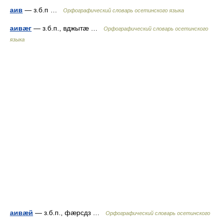
аив
— з.б.п …
Орфографический словарь осетинского языка
аивæг
— з.б.п., вджытæ …
Орфографический словарь осетинского
языка
аивæй
— з.б.п., фæрсдз …
Орфографический словарь осетинского