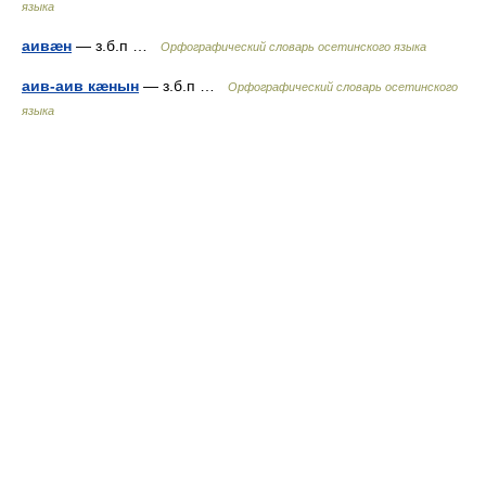
языка
аивæн
— з.б.п …
Орфографический словарь осетинского языка
аив-аив кæнын
— з.б.п …
Орфографический словарь осетинского
языка